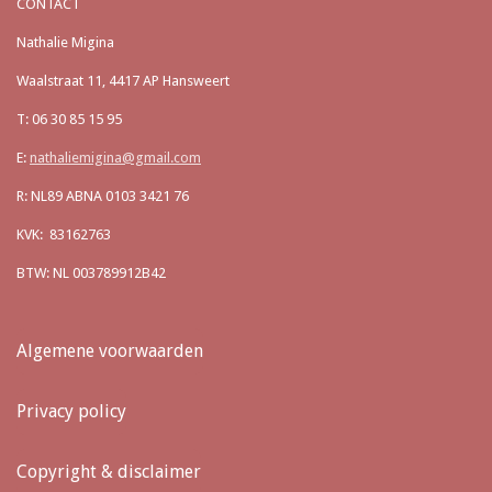
CONTACT
Nathalie Migina
Waalstraat 11, 4417 AP Hansweert
T: 06 30 85 15 95
E:
nathaliemigina@gmail.com
R: NL89 ABNA 0103 3421 76
KVK: 83162763
BTW: NL 003789912B42
Algemene voorwaarden
Privacy policy
Copyright & disclaimer