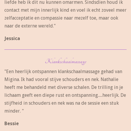
liefde heb ik dit nu kunnen omarmen. Sindsdien houd ik
contact met mijn innerlijk kind en voel ik echt zoveel meer
zelfacceptatie en compassie naar mezelf toe, maar ook
naar de externe wereld."
Jessica
Klankschaalmassage
"Een heerlijk ontspannen klankschaalmassage gehad van
Migina. Ik had vooral stijve schouders en nek. Nathalie
heeft me behandeld met diverse schalen. De trilling in je
lichaam geeft een diepe rust en ontspanning.....heerlijk. De
stijfheid in schouders en nek was na de sessie een stuk
minder. "
Bessie