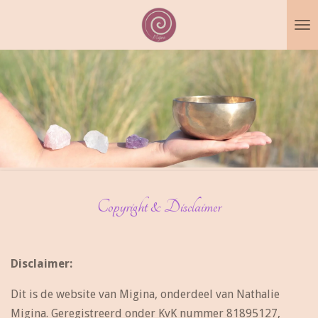
Ga
direct
naar
de
hoofdinhoud
Copyright & Disclaimer
Disclaimer:
Dit is de website van Migina, onderdeel van Nathalie
Migina. Geregistreerd onder KvK nummer
81895127
,