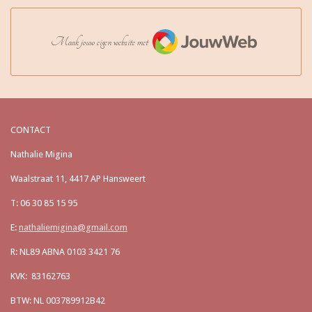
JouwWeb
Maak jouw eigen website met
CONTACT
Nathalie Migina
Waalstraat 11, 4417 AP Hansweert
T: 06 30 85 15 95
E:
nathaliemigina@gmail.com
R: NL89 ABNA 0103 3421 76
KVK: 83162763
BTW: NL 003789912B42