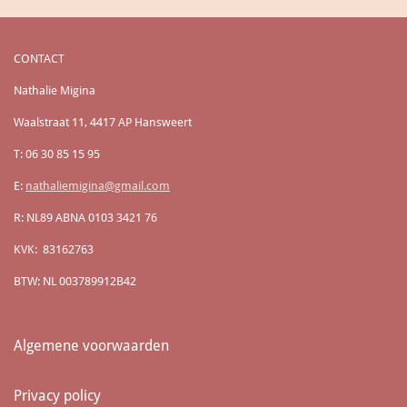
CONTACT
Nathalie Migina
Waalstraat 11, 4417 AP Hansweert
T: 06 30 85 15 95
E:
nathaliemigina@gmail.com
R: NL89 ABNA 0103 3421 76
KVK: 83162763
BTW: NL 003789912B42
Algemene voorwaarden
Privacy policy