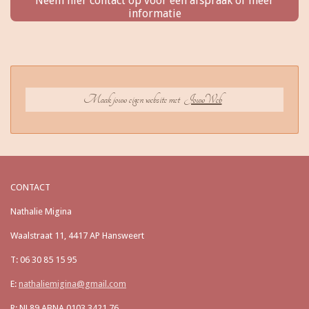
Neem hier contact op voor een afspraak of meer
informatie
Maak jouw eigen website met
JouwWeb
CONTACT
Nathalie Migina
Waalstraat 11, 4417 AP Hansweert
T: 06 30 85 15 95
E:
nathaliemigina@gmail.com
R: NL89 ABNA 0103 3421 76