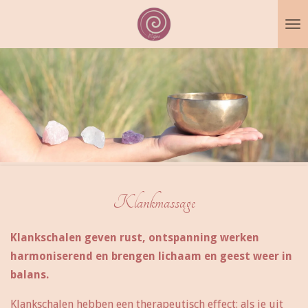
Ga
direct
naar
de
hoofdinhoud
Klankmassage
Klankschalen geven rust, ontspanning werken
harmoniserend en brengen lichaam en geest weer in
balans.
Klankschalen hebben een therapeutisch effect: als je uit