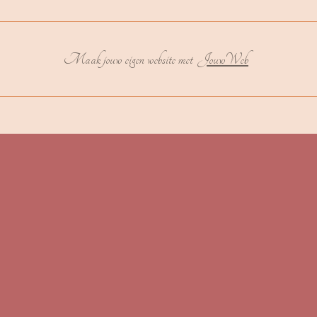
Maak jouw eigen website met
JouwWeb