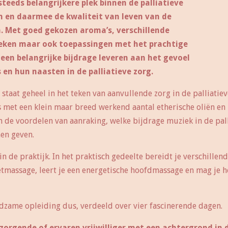
teeds belangrijkere plek binnen de palliatieve
en en daarmee de kwaliteit van leven van de
. Met goed gekozen aroma’s, verschillende
eken maar ook toepassingen met het prachtige
en belangrijke bijdrage leveren aan het gevoel
en hun naasten in de palliatieve zorg.
taat geheel in het teken van aanvullende zorg in de palliatiev
met een klein maar breed werkend aantal etherische oliën en l
de voordelen van aanraking, welke bijdrage muziek in de pall
en geven.
n de praktijk. In het praktisch gedeelte bereidt je verschille
oetmassage, leert je een energetische hoofdmassage en mag je 
dzame opleiding dus, verdeeld over vier fascinerende dagen.
zorgende of ervaren vrijwilliger met een achtergrond in 