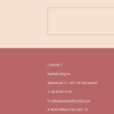
CONTACT
Nathalie Migina
Waalstraat 11, 4417 AP Hansweert
T: 06 30 85 15 95
E:
nathaliemigina@gmail.com
R: NL89 ABNA 0103 3421 76