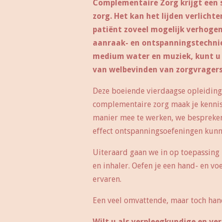
Complementaire Zorg krijgt een s
zorg. Het kan het lijden verlicht
patiënt zoveel mogelijk verhogen
aanraak- en ontspanningstechni
medium water en muziek, kunt u e
van welbevinden van zorgvragers 
Deze boeiende vierdaagse opleiding s
complementaire zorg maak je kennis 
manier mee te werken, we bespreken 
effect ontspanningsoefeningen kunn
Uiteraard gaan we in op toepassing i
en inhaler. Oefen je een hand- en v
ervaren.
Een veel omvattende, maar toch han
Wilt u als verpleegkundige en ver